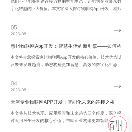
他们不但能够构建连接万物的智能生态，还能为企业带来数
字化转型的巨大价值。本文将深入探讨物联网App开发工程师
的重要性、技术栈、职业发展路径以及未来趋势，帮助你在
激动人心的技术职业生涯中找到属于自己的定位。 物联网
05

App开发的核心价值与技术基础 1.物联网App开发的“连接万
2026-08
物”使命 想象一个世界，每个物品都能通过互联...
惠州物联网App开发：智慧生活的新引擎——如何构
建未来的数字化生态
本文将带您探索惠州物联网App开发的核心价值、技术优势以
及未来发展趋势，助您构建更加智慧、高效的数字化生态。
物联网App开发的核心价值——惠州市的数字化引领者 1.1物
联网App开发的时代背景 物联网（IoT）作为信息技术的最新
04

高峰，正在重塑产业链、改变消费模式，并为企业和个人带
2026-08
来前所未有的便利。在全球范围内，物联网市...
天河专业物联网APP开发：智能化未来的连接之桥
本文将从技术实现、应用场景和未来趋势三个维度，深入探
讨天河APP开发的核心价值，帮助企业构建更加智能、高效
的物联网生态。 天河物联网APP开发的技术基础与核心优势