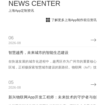
NEWS CENTER
上海App定制资讯

了解更多上海App制作前沿资讯
06

2026-08
智慧越秀，未来城市的智能生态建设
在快速发展的城市化进程中，越秀区作为广州市的重要核心
区域，正积极探索智慧城市建设的新路径。物联网（IoT）技
术作为连接物理世界与数字世界的桥梁，为越秀区的城市管
理、公共服务和居民生活带来了革命性的变革。越秀物联网
05

APP的开发，将成为推动区域经济、提升居民生活质量、实
2026-08
现可持续发展的关键手段。
新兴物联网App开发工程师：未来技术的守护者与创
造者