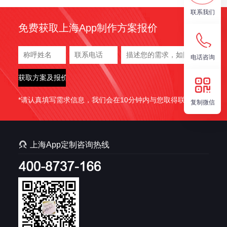
1.1物联网APP开发的核心架构 物联网APP开发是物联网系统
联系我们
的“神经中枢”，通过集成传感器、通信协议、云端数据处理和
免费获取上海App制作方案报价
用户界面，实现设备与人机交互的智...
电话咨询
*请认真填写需求信息，我们会在10分钟内与您取得联系。
复制微信

上海App定制咨询热线