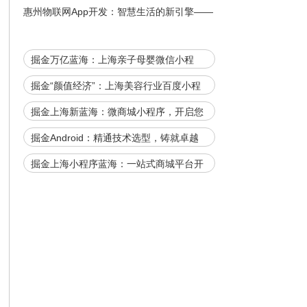
者与创造者
惠州物联网App开发：智慧生活的新引擎——
如何构建未来的数字化生态
掘金万亿蓝海：上海亲子母婴微信小程
序，开启智慧育儿新时代！
掘金“颜值经济”：上海美容行业百度小程
序开发费用全解析，助您抢占数字先机！
掘金上海新蓝海：微商城小程序，开启您
的商业智能时代
掘金Android：精通技术选型，铸就卓越
App的秘诀！
掘金上海小程序蓝海：一站式商城平台开
发方案模板，官网下载加速您的商业腾
飞！