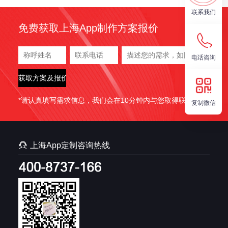
理、公共服务和居民生活带来了革命性的变革。越秀物联网
联系我们
APP的开发，将成为推动区域经济、提升居民生活质量、实
免费获取上海App制作方案报价
现可持续发展的关键手段。
电话咨询
*请认真填写需求信息，我们会在10分钟内与您取得联系。
复制微信

上海App定制咨询热线