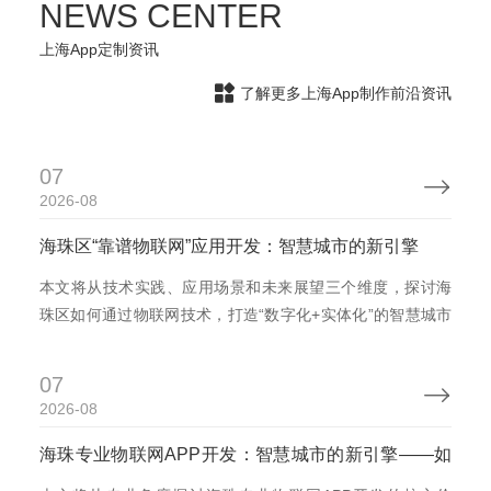
NEWS CENTER
上海App定制资讯

了解更多上海App制作前沿资讯
07

2026-08
海珠区“靠谱物联网”应用开发：智慧城市的新引擎
本文将从技术实践、应用场景和未来展望三个维度，探讨海
珠区如何通过物联网技术，打造“数字化+实体化”的智慧城市
新模式。 物联网技术的核心驱动力——海珠区智慧城市的基
础架构 1.物联网技术的“三重定义” 物联网（IoT）已经从最初
07

的“物体互联”发展到“数据驱动智能”，其核心价值体现在三个
2026-08
方面： 连接层（物理层）：通过...
海珠专业物联网APP开发：智慧城市的新引擎——如
何让城市更智能、更便捷？