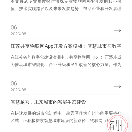
本文将从专业角度探讨海珠专业物联网APP开发的核心价
值、技术实现路径以及未来发展趋势，帮助企业和开发者理
解如何构建高效、可持续的智慧城市解决方案。 海珠区物联
网APP开发的核心价值与应用场景 1.1智慧城市的新引擎：物
06

联网APP如何赋能海珠区 海珠区作为广州市的“心脏”，其城
2026-08
市管理面临着交通拥堵、环境污染、公共服...
江苏共享物联网App开发方案模板：智慧城市与数字
赋能的全新生态
在江苏省的数字化建设浪潮中，共享物联网（IoT）正逐步成
为推动城市智能化、产业升级和民生改善的核心力量。作为
连接物理世界与数字世界的桥梁，物联网应用不仅提升了传
统行业的效率，还为江苏省的经济发展注入了新动能。然
06

而，如何高效、创新地开发符合江苏特色的共享物联网App，
2026-08
却是当前行业面临的挑战。
智慧越秀，未来城市的智能生态建设
在快速发展的城市化进程中，越秀区作为广州市的重要核心
区域，正积极探索智慧城市建设的新路径。物联网（IoT）技
术作为连接物理世界与数字世界的桥梁，为越秀区的城市管