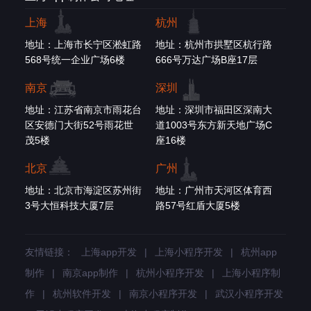
上海
杭州
地址：上海市长宁区淞虹路
地址：杭州市拱墅区杭行路
568号统一企业广场6楼
666号万达广场B座17层
南京
深圳
地址：江苏省南京市雨花台
地址：深圳市福田区深南大
区安德门大街52号雨花世
道1003号东方新天地广场C
茂5楼
座16楼
北京
广州
地址：北京市海淀区苏州街
地址：广州市天河区体育西
3号大恒科技大厦7层
路57号红盾大厦5楼
友情链接：
上海app开发
|
上海小程序开发
|
杭州app
制作
|
南京app制作
|
杭州小程序开发
|
上海小程序制
作
|
杭州软件开发
|
南京小程序开发
|
武汉小程序开发