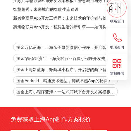
城市更智能、更便捷？
江苏共享物联网App开发方案模板：智慧城市与数字赋能
的全新生态
智慧越秀，未来城市的智能生态建设
新兴物联网App开发工程师：未来技术的守护者与创造者
联系我们
惠州物联网App开发：智慧生活的新引擎——如何构建未
来的数字化生态
掘金万亿蓝海：上海亲子母婴微信小程序，开启智慧育
电话咨询
儿新时代！
掘金“颜值经济”：上海美容行业百度小程序开发费用全
解析，助您抢占数字先机！
掘金上海新蓝海：微商城小程序，开启您的商业智能时
复制微信
代
掘金Android：精通技术选型，铸就卓越App的秘诀！
掘金上海小程序蓝海：一站式商城平台开发方案模板，
官网下载加速您的商业腾飞！
免费获取上海App制作方案报价