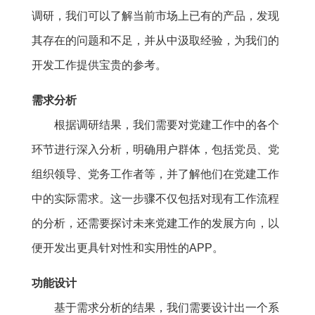
调研，我们可以了解当前市场上已有的产品，发现
其存在的问题和不足，并从中汲取经验，为我们的
开发工作提供宝贵的参考。
需求分析
根据调研结果，我们需要对党建工作中的各个
环节进行深入分析，明确用户群体，包括党员、党
组织领导、党务工作者等，并了解他们在党建工作
中的实际需求。这一步骤不仅包括对现有工作流程
的分析，还需要探讨未来党建工作的发展方向，以
便开发出更具针对性和实用性的APP。
功能设计
基于需求分析的结果，我们需要设计出一个系