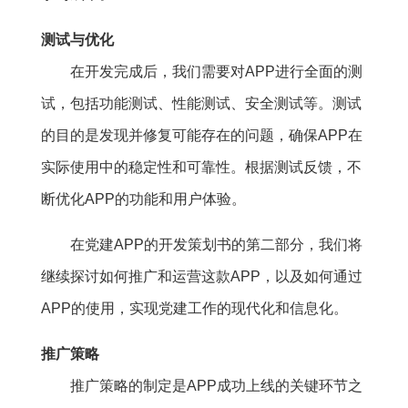
测试与优化
在开发完成后，我们需要对APP进行全面的测
试，包括功能测试、性能测试、安全测试等。测试
的目的是发现并修复可能存在的问题，确保APP在
实际使用中的稳定性和可靠性。根据测试反馈，不
断优化APP的功能和用户体验。
在党建APP的开发策划书的第二部分，我们将
继续探讨如何推广和运营这款APP，以及如何通过
APP的使用，实现党建工作的现代化和信息化。
推广策略
推广策略的制定是APP成功上线的关键环节之