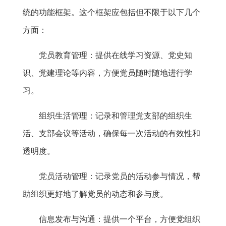
统的功能框架。这个框架应包括但不限于以下几个
方面：
党员教育管理：提供在线学习资源、党史知
识、党建理论等内容，方便党员随时随地进行学
习。
组织生活管理：记录和管理党支部的组织生
活、支部会议等活动，确保每一次活动的有效性和
透明度。
党员活动管理：记录党员的活动参与情况，帮
助组织更好地了解党员的动态和参与度。
信息发布与沟通：提供一个平台，方便党组织