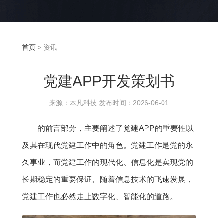
首页
> 资讯
党建APP开发策划书
来源：本凡科技 发布时间：2026-06-01
的前言部分，主要阐述了党建APP的重要性以
及其在现代党建工作中的角色。党建工作是党的永
久事业，而党建工作的现代化、信息化是实现党的
长期稳定的重要保证。随着信息技术的飞速发展，
党建工作也必然走上数字化、智能化的道路。