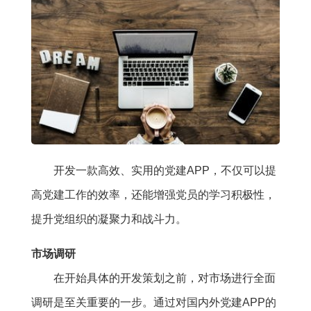
开发一款高效、实用的党建APP，不仅可以提
高党建工作的效率，还能增强党员的学习积极性，
提升党组织的凝聚力和战斗力。
市场调研
在开始具体的开发策划之前，对市场进行全面
调研是至关重要的一步。通过对国内外党建APP的