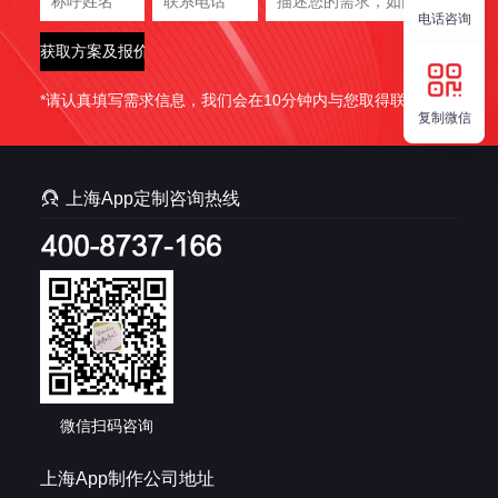
电话咨询
*请认真填写需求信息，我们会在10分钟内与您取得联系。
复制微信

上海App定制咨询热线
微信扫码咨询
上海App制作公司地址