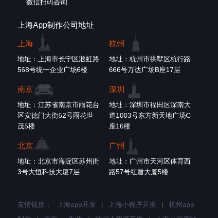
微信扫码咨询
上海App制作公司地址
上海
杭州
地址：上海市长宁区淞虹路
地址：杭州市拱墅区杭行路
568号统一企业广场6楼
666号万达广场B座17层
南京
深圳
地址：江苏省南京市雨花台
地址：深圳市福田区深南大
区安德门大街52号雨花世
道1003号东方新天地广场C
茂5楼
座16楼
北京
广州
地址：北京市海淀区苏州街
地址：广州市天河区体育西
3号大恒科技大厦7层
路57号红盾大厦5楼
友情链接：
上海app开发
|
上海小程序开发
|
杭州app