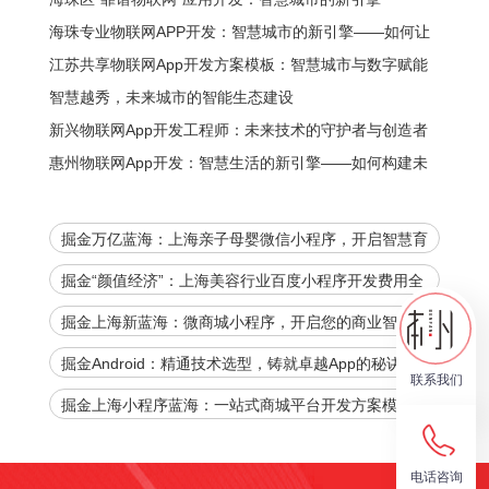
海珠专业物联网APP开发：智慧城市的新引擎——如何让
城市更智能、更便捷？
江苏共享物联网App开发方案模板：智慧城市与数字赋能
的全新生态
智慧越秀，未来城市的智能生态建设
新兴物联网App开发工程师：未来技术的守护者与创造者
惠州物联网App开发：智慧生活的新引擎——如何构建未
来的数字化生态
掘金万亿蓝海：上海亲子母婴微信小程序，开启智慧育
儿新时代！
掘金“颜值经济”：上海美容行业百度小程序开发费用全
解析，助您抢占数字先机！
掘金上海新蓝海：微商城小程序，开启您的商业智能时
代
掘金Android：精通技术选型，铸就卓越App的秘诀！
联系我们
掘金上海小程序蓝海：一站式商城平台开发方案模板，
官网下载加速您的商业腾飞！
电话咨询