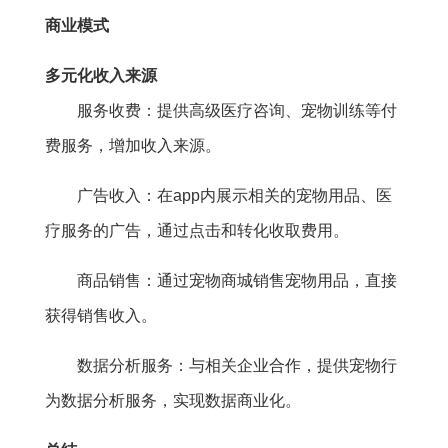
商业模式
多元化收入来源
服务收费：提供高级医疗咨询、宠物训练等付
费服务，增加收入来源。
广告收入：在app内展示相关的宠物用品、医
疗服务的广告，通过点击和转化收取费用。
商品销售：通过宠物商城销售宠物用品，直接
获得销售收入。
数据分析服务：与相关企业合作，提供宠物行
为数据分析服务，实现数据商业化。