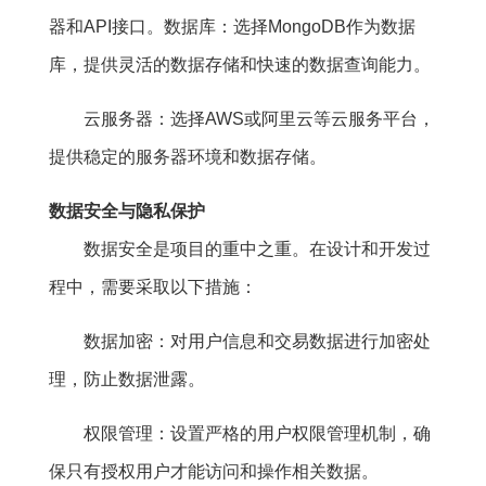
器和API接口。数据库：选择MongoDB作为数据
库，提供灵活的数据存储和快速的数据查询能力。
云服务器：选择AWS或阿里云等云服务平台，
提供稳定的服务器环境和数据存储。
数据安全与隐私保护
数据安全是项目的重中之重。在设计和开发过
程中，需要采取以下措施：
数据加密：对用户信息和交易数据进行加密处
理，防止数据泄露。
权限管理：设置严格的用户权限管理机制，确
保只有授权用户才能访问和操作相关数据。