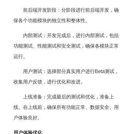
前后端开发阶段：分阶段进行前后端开发，确
保各个功能模块的独立性和整体性。
内部测试：开发完成后，进行内部测试，包括
功能测试、性能测试和安全测试，确保各模块正常
运行。
用户测试：选择部分真实用户进行Beta测试，
收集用户反馈，进行优化和改进。
上线准备：完成最后的测试和优化，准备上
线。在上线前，确保所有功能正常、数据安全、用
户体验良好。
用户体验优化