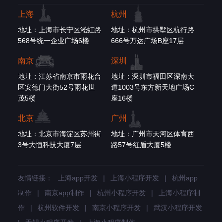
上海
杭州
地址：上海市长宁区淞虹路
地址：杭州市拱墅区杭行路
568号统一企业广场6楼
666号万达广场B座17层
南京
深圳
地址：江苏省南京市雨花台
地址：深圳市福田区深南大
区安德门大街52号雨花世
道1003号东方新天地广场C
茂5楼
座16楼
北京
广州
地址：北京市海淀区苏州街
地址：广州市天河区体育西
3号大恒科技大厦7层
路57号红盾大厦5楼
友情链接：
上海app开发
|
上海小程序开发
|
杭州app
制作
|
南京app制作
|
杭州小程序开发
|
上海小程序制
作
|
杭州软件开发
|
南京小程序开发
|
武汉小程序开发