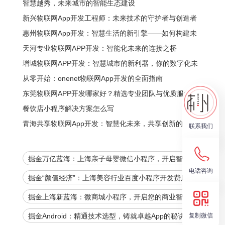
的全新生态
智慧越秀，未来城市的智能生态建设
新兴物联网App开发工程师：未来技术的守护者与创造者
惠州物联网App开发：智慧生活的新引擎——如何构建未
来的数字化生态
天河专业物联网APP开发：智能化未来的连接之桥
增城物联网APP开发：智慧城市的新利器，你的数字化未
来开始在这里
从零开始：onenet物联网App开发的全面指南
东莞物联网APP开发哪家好？精选专业团队与优质服务指
南
餐饮店小程序解决方案怎么写
青海共享物联网App开发：智慧化未来，共享创新的力量
联系我们
掘金万亿蓝海：上海亲子母婴微信小程序，开启智慧育
电话咨询
儿新时代！
掘金“颜值经济”：上海美容行业百度小程序开发费用全
解析，助您抢占数字先机！
掘金上海新蓝海：微商城小程序，开启您的商业智能时
代
复制微信
掘金Android：精通技术选型，铸就卓越App的秘诀！