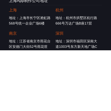
上海App制作公司地址
上海
杭州
地址：上海市长宁区淞虹路
地址：杭州市拱墅区杭行路
568号统一企业广场6楼
666号万达广场B座17层
南京
深圳
地址：江苏省南京市雨花台
地址：深圳市福田区深南大
区安德门大街52号雨花世
道1003号东方新天地广场C
茂5楼
座16楼
北京
广州
地址：北京市海淀区苏州街
地址：广州市天河区体育西
3号大恒科技大厦7层
路57号红盾大厦5楼
友情链接：
上海app开发
|
上海小程序开发
|
杭州app
制作
|
南京app制作
|
杭州小程序开发
|
上海小程序制
作
|
杭州软件开发
|
南京小程序开发
|
武汉小程序开发